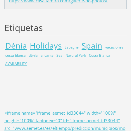
https://www.casaltamira.com/galerie-de-photos/
Etiquetas
Dénia
Holidays
Spain
Espagne
vacaciones
costa blanca
dénia
alicante
Sea
Natural Park
Costa Blanca
AVAILABILITY
<iframe name="iframe_aemet_id33044" width="100%"
height="100%" tabindex="0" id="iframe_aemet_id33044"
src="www.aemet.es/es/eltiempo/prediccion/municipios/mo