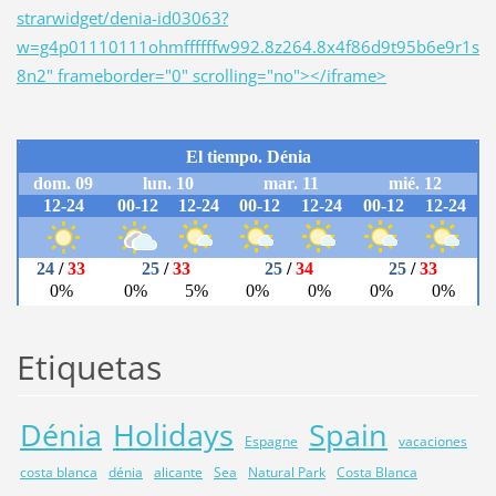
strarwidget/denia-id03063?
w=g4p01110111ohmffffffw992.8z264.8x4f86d9t95b6e9r1s
8n2" frameborder="0" scrolling="no"></iframe>
Etiquetas
Dénia
Holidays
Spain
Espagne
vacaciones
costa blanca
dénia
alicante
Sea
Natural Park
Costa Blanca